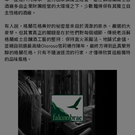
酒廠多由企業財團經營的大環境之下，少數難得保有其獨立自
主性格的酒廠。
有人說，格蘭花格美好的秘密是來自於清澈的泉水、嚴選的大
麥芽。但其實真正的關鍵是在於他們對每個細節、傳統老派蘇
格蘭威士忌釀酒工藝的堅持：保持直火蒸餾法、地舖式倉儲，
並親自挑選最高級Oloroso雪莉桶作陳年，最終方得到此真摯芳
醇的格蘭花格。只有不隨波逐流的行家，才懂得欣賞這般獨特
的品味風格。