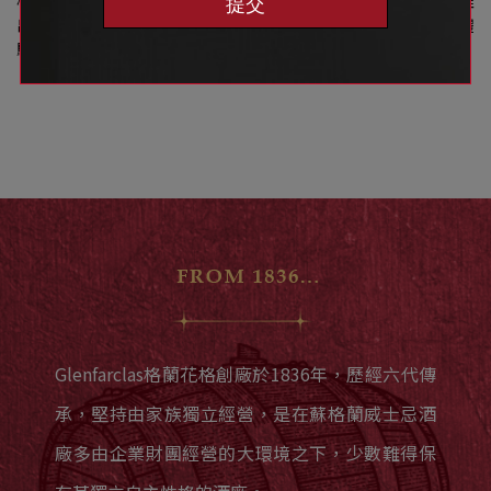
權接手臺灣市場，除了備齊完整的年份產品外，更將不定期推
提交
出特殊酒款，以嶄新面貌帶給臺灣威士忌愛好人士更豐富的體
驗。
Glenfarclas格蘭花格創廠於1836年，歷經六代傳
承，堅持由家族獨立經營，是在蘇格蘭威士忌酒
廠多由企業財團經營的大環境之下，少數難得保